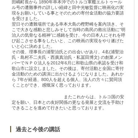
田嶋町長から 1890年串本沖でのトルコ軍艦エルトゥール
ル号の遭難事件の詳しい経緯と田中光敏監督に映画化の実
現をお願いしている事とそのための寄付金活動の協力要請
を受けました。
翌日その遭難場所である串本大島の樫野崎を案内頂き、そ
こで大きな感動と悲しみそして当時の島民の救出活動に“明
治人の気骨なる精神”に感銘を受け、今の日本人にそれを呼
び起こさせる事をしたいと、この映画の実現をやり遂げた
いと心に決めました。
その後、理事長の浦聖治氏との出会いがあり、4名(浦聖治
氏・島村不二夫氏・西廣真治氏・私冨田博文) の創業メン
バーでＮＰＯ法人を2012年6月に和歌山県の承認を受け和
歌山市に設立しました。その後は、寄付活動と全国に寄付
金活動のための講演に出かけるようになりました。あれか
ら 7年が経過、800人を超える個人、法人の方々に賛同頂
くことができ、感慨深く思っております。
またこれからは、トルコ国の安
定を願い、日本との友好関係の更なる発展と交流を手助け
できることを進めて行きたいと思っております。
過去と今後の講話