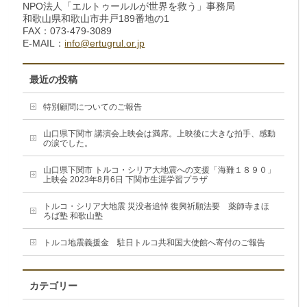
NPO法人「エルトゥールルが世界を救う」事務局
和歌山県和歌山市井戸189番地の1
FAX：073-479-3089
E-MAIL：
info@ertugrul.or.jp
最近の投稿
特別顧問についてのご報告
山口県下関市 講演会上映会は満席。上映後に大きな拍手、感動
の涙でした。
山口県下関市 トルコ・シリア大地震への支援「海難１８９０」
上映会 2023年8月6日 下関市生涯学習プラザ
トルコ・シリア大地震 災没者追悼 復興祈願法要 薬師寺まほ
ろば塾 和歌山塾
トルコ地震義援金 駐日トルコ共和国大使館へ寄付のご報告
カテゴリー