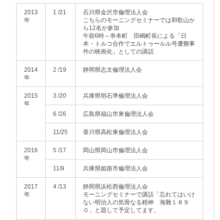
2013
1 /21
石川県金沢市倫理法人会
年
こちらのモーニングセミナーでは和歌山か
ら12名が参加
午前6時～串本町 田嶋町長による「日
本・トルコ合作でエルトゥールル号遭難事
件の映画化」としての講話
2014
2 /19
静岡県志太倫理法人会
年
2015
3 /20
兵庫県明石準倫理法人会
年
6 /26
広島県福山市東倫理法人会
11/25
香川県高松東倫理法人会
2016
5 /17
岡山県岡山市倫理法人会
年
11/9
兵庫県姫路市倫理法人会
2017
4 /13
静岡県浜松西倫理法人会
年
モーニングセミナーで講話「忘れてはいけ
ない明治人の気骨なる精神 海難１８９
０」と題して予定してます。