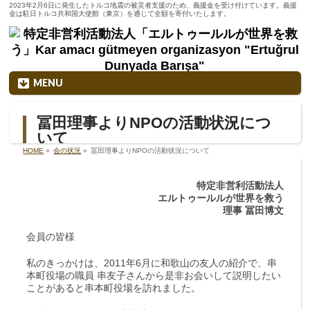
2023年2月6日に発生したトルコ地震の被災者支援のため、義援金を受け付けています。義援
金は駐日トルコ共和国大使館（東京）を通じて全額を寄付いたします。
MENU
冨田理事よりNPOの活動状況につ
いて
HOME
»
会の状況
»
冨田理事よりNPOの活動状況について
特定非営利活動法人
エルトゥールルが世界を救う
理事
冨田博文
会員の皆様
私のきっかけは、2011年6月に和歌山の友人の紹介で、串
本町役場の職員 串友子さんから是非お会いして説明したい
ことがあると串本町役場を訪れました。