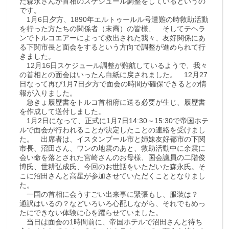
た森永さんが首相のスケジュール調整をしているというの
です。
1月6日夕方、1890年エルトゥールル号遭難の時救助活動
を行った方たちの関係者（末裔）の皆様、 そしてテヘラ
ンでトルコエアーによって救出された我々、友好関係にあ
る下関市長と面会をするという方向で調整が進められて行
きました。
12月16日スケジュール調整が難航しているようで、我々
の首相との面会はいったん白紙に戻されました。 12月27
日なって再び1月7日夕方で面会の時間が確保できるとの情
報が入りました。
急きょ履歴書をトルコ首相府に送る必要が生じ、履歴書
を作成して送付しました。
1月2日になって、正式に1月7日14:30～15:30で帝国ホテ
ルで面会が行われることが決定したことの連絡を受けまし
た。 出席者は、イスタンブール市と姉妹友好都市の下関
市長、沼田さん、ワンの地震のあと、救助活動中に余震に
会い命を落とされた宮崎さんのお母様、国会議員の二階俊
博氏、世耕弘成氏、今回のお世話をいただいた森永氏。そ
こに沼田さんと高星が参加させていただくこととなりまし
た。
一国の首相に会うすごい出来事に緊張もし、服装は？
通訳はいるの？などいろいろ心配しながら、それでもめっ
たにできない体験に心を躍らせていました。
当日は面会の1時間前に、帝国ホテルで沼田さんと待ち