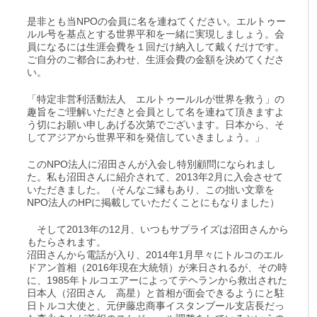
是非とも当NPOの会員に名を連ねてください。エルトゥー
ルル号を基点とする世界平和を一緒に実現しましょう。会
員になるには生涯会費を１回だけ納入して戴くだけです。
ご自分のご都合にあわせ、生涯会費の金額を決めてくださ
い。
「特定非営利活動法人 エルトゥールルが世界を救う」の
趣旨をご理解いただきと会員として名を連ねて頂きますよ
う切にお願い申しあげる次第でございます。日本から、そ
してアジアから世界平和を発信していきましょう。」
このNPO法人に沼田さんが入会し特別顧問になられまし
た。私も沼田さんに紹介されて、2013年2月に入会させて
いただきました。（そんなご縁もあり、この拙い文章を
NPO法人のHPに掲載していただくことにもなりました）
そして2013年の12月、いつもサプライズは沼田さんから
もたらされます。
沼田さんから電話が入り、2014年1月早々にトルコのエル
ドアン首相（2016年現在大統領）が来日されるが、その時
に、1985年トルコエアーによってテヘランから救出された
日本人（沼田さん 高星）と首相が面会できるようにと駐
日トルコ大使と、元伊藤忠商事イスタンブール支店長だっ