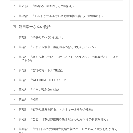
第25話 『映画化への道のりとの関わり』
第26話 『エルトゥールル号125周年追悼式典（2015年6月）』
沼田凖一さんの物語
第1話 『早春のテヘランに赴く』
第2話 『ミサイル飛来 混乱のるつぼと化したテヘラン』
第3話 『早く脱出したい、しかしどうにもならないこの焦燥感の中、３月
１７日が』
第4話 『友情の翼・トルコ航空』
第5話 『WELCOME TO TURKEY』
第6話 『イラン戦友会の結成』
第7話 『帰国』
第8話 『衝撃の歴史を知る、エルトゥールル号の遭難』
第9話 『なぜ、日本は救援機を出さなかったか？その真実を知る』
第10話 『在日トルコ共和国大使館で初めてトルコの人に直接お礼が言え
た』