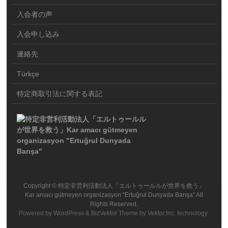
入会者の声
入会申し込み
連絡先
Türkçe
特定商取引法に関する表記
Copyright ©
特定非営利活動法人「エルトゥールルが世界を救う」
Kar amacı gütmeyen organizasyon "Ertuğrul Dunyada Barışa"
All
Rights Reserved.
Powered by
WordPress
&
BizVektor Theme
by
Vektor,Inc.
technology.