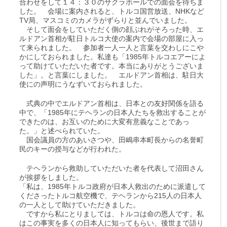
合わせをして１４：３０のサクラホールでの面会を待ちま
した。 会場に案内されると、トルコ国営放送、NHKなど
TV局、マスコミのカメラがずらりと並んでいました。
そして面会をしていただく側の顔ぶれがそろった時、エ
ルドアン首相が駐日トルコ大使の案内で会場の部屋に入っ
て来られました。 参加者一人一人と言葉を交わしにこや
かにしておられました。私達も「1985年トルコエアーによ
って助けていただいた者です。本当にありがとうございま
した」。と言葉にしました。 エルドアン首相は、駐日大
使にの声明にうなずいておられました。
式典の中でエルドアン首相は、日本との友好関係を語る
中で、「1985年にテヘランの日本人たちを救出することが
できたのは、お互いのために大変有意義なことであっ
た。」と述べられていた。
国会議員の方のあいさつや、田嶋串本町長からの名誉町
民のキーの授与などが行われた。
テヘランから救助していただいた者を代表して沼田さん
が挨拶をしました。
「私は、1985年トルコ政府が日本人救出のために派遣して
くださったトルコ航空機で、テヘランから215人の日本人
の一人として助けていただきました。
ですから私にとりましては、トルコは命の恩人です。私
はこの事実を多くの日本人に知ってもらい、後世まで語り