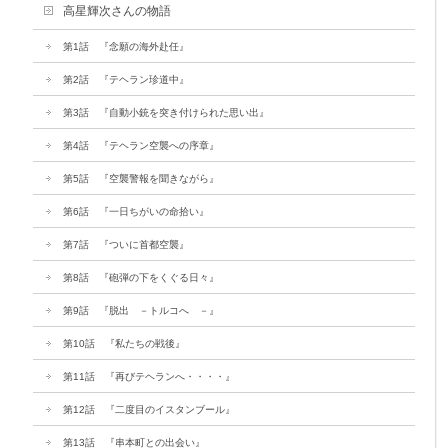
高星輝次さんの物語
第1話 『念願の海外赴任』
第2話 『テヘラン珍道中』
第3話 『自動小銃を突き付けられた思い出』
第4話 『テヘラン空襲への序章』
第5話 『空襲警報を聞きながら』
第6話 『一日ちがいの命拾い』
第7話 『ついに首都空襲』
第8話 『砲弾の下をくぐる日々』
第9話 『脱出 －トルコへ －』
第10話 『私たちの戦後』
第11話 『再びテヘランへ・・・・』
第12話 『二度目のイスタンブール』
第13話 『串本町との出会い』