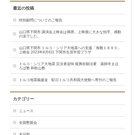
最近の投稿
特別顧問についてのご報告
山口県下関市 講演会上映会は満席。上映後に大きな拍手、感動
の涙でした。
山口県下関市 トルコ・シリア大地震への支援「海難１８９０」
上映会 2023年8月6日 下関市生涯学習プラザ
トルコ・シリア大地震 災没者追悼 復興祈願法要 薬師寺まほ
ろば塾 和歌山塾
トルコ地震義援金 駐日トルコ共和国大使館へ寄付のご報告
カテゴリー
ニュース
全国懇親会
未分類