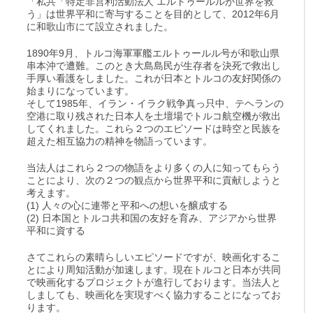
「私共「特定非営利活動法人 エルトゥールルが世界を救
う」は世界平和に寄与することを目的として、2012年6月
に和歌山市にて設立されました。
1890年9月、トルコ海軍軍艦エルトゥールル号が和歌山県
串本沖で遭難。このとき大島島民が生存者を決死で救出し
手厚い看護をしました。これが日本とトルコの友好関係の
始まりになっています。
そして1985年、イラン・イラク戦争真っ只中、テヘランの
空港に取り残された日本人を土壇場でトルコ航空機が救出
してくれました。これら２つのエピソードは時空と民族を
超えた相互協力の精神を物語っています。
当法人はこれら２つの物語をより多くの人に知ってもらう
ことにより、次の２つの観点から世界平和に貢献しようと
考えます。
(1) 人々の心に連帯と平和への想いを醸成する
(2) 日本国とトルコ共和国の友好を育み、アジアから世界
平和に資する
さてこれらの素晴らしいエピソードですが、映画化するこ
とにより周知活動が加速します。現在トルコと日本が共同
で映画化するプロジェクトが進行しております。当法人と
しましても、映画化を実現すべく協力することになってお
ります。