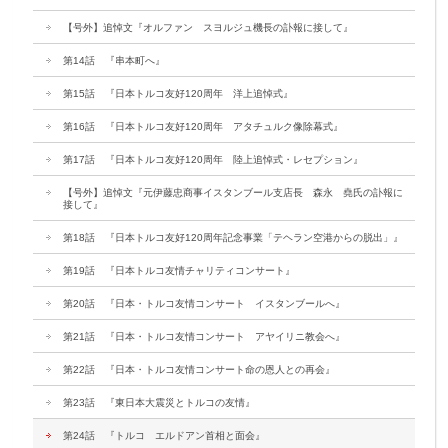
【号外】追悼文『オルファン スヨルジュ機長の訃報に接して』
第14話 『串本町へ』
第15話 『日本トルコ友好120周年 洋上追悼式』
第16話 『日本トルコ友好120周年 アタチュルク像除幕式』
第17話 『日本トルコ友好120周年 陸上追悼式・レセプション』
【号外】追悼文『元伊藤忠商事イスタンブール支店長 森永 堯氏の訃報に
接して』
第18話 『日本トルコ友好120周年記念事業「テヘラン空港からの脱出」』
第19話 『日本トルコ友情チャリティコンサート』
第20話 『日本・トルコ友情コンサート イスタンブールへ』
第21話 『日本・トルコ友情コンサート アヤイリニ教会へ』
第22話 『日本・トルコ友情コンサート命の恩人との再会』
第23話 『東日本大震災とトルコの友情』
第24話 『トルコ エルドアン首相と面会』