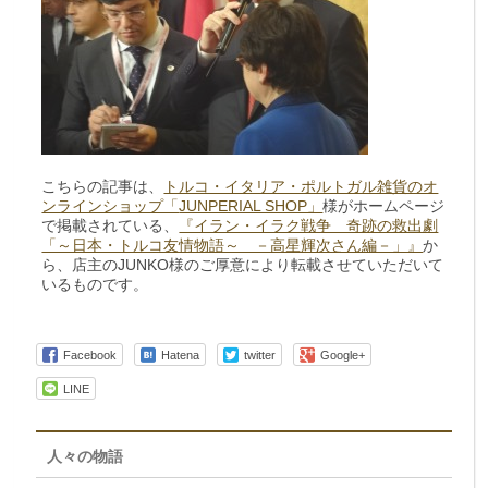
こちらの記事は、
トルコ・イタリア・ポルトガル雑貨のオ
ンラインショップ「
JUNPERIAL SHOP」
様がホームページ
で掲載されている、
『イラン・イラク戦争 奇跡の救出劇
「～日本・トルコ友情物語～ －高星輝次さん編－」』
か
ら、店主のJUNKO様のご厚意により転載させていただいて
いるものです。
Facebook
Hatena
twitter
Google+
LINE
人々の物語