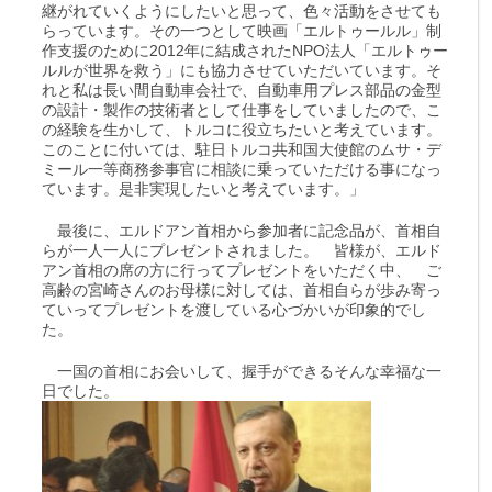
継がれていくようにしたいと思って、色々活動をさせても
らっています。その一つとして映画「エルトゥールル」制
作支援のために2012年に結成されたNPO法人「エルトゥー
ルルが世界を救う」にも協力させていただいています。そ
れと私は長い間自動車会社で、自動車用プレス部品の金型
の設計・製作の技術者として仕事をしていましたので、こ
の経験を生かして、トルコに役立ちたいと考えています。
このことに付いては、駐日トルコ共和国大使館のムサ・デ
ミール一等商務参事官に相談に乗っていただける事になっ
ています。是非実現したいと考えています。」
最後に、エルドアン首相から参加者に記念品が、首相自
らが一人一人にプレゼントされました。 皆様が、エルド
アン首相の席の方に行ってプレゼントをいただく中、 ご
高齢の宮崎さんのお母様に対しては、首相自らが歩み寄っ
ていってプレゼントを渡している心づかいが印象的でし
た。
一国の首相にお会いして、握手ができるそんな幸福な一
日でした。