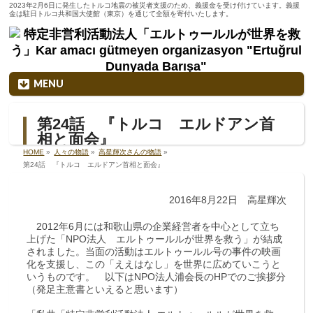
2023年2月6日に発生したトルコ地震の被災者支援のため、義援金を受け付けています。義援
金は駐日トルコ共和国大使館（東京）を通じて全額を寄付いたします。
MENU
第24話 『トルコ エルドアン首
相と面会』
HOME
»
人々の物語
»
高星輝次さんの物語
»
第24話 『トルコ エルドアン首相と面会』
2016年8月22日 高星輝次
2012年6月には和歌山県の企業経営者を中心として立ち
上げた「NPO法人 エルトゥールルが世界を救う」が結成
されました。当面の活動はエルトゥールル号の事件の映画
化を支援し、この「ええはなし」を世界に広めていこうと
いうものです。 以下はNPO法人浦会長のHPでのご挨拶分
（発足主意書といえると思います）