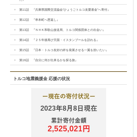
第11話 『兵庫県国際交流協会“ひょうごトルコ友愛基金”へ寄付』
第12話 『串本町へ恩返し』
第13話 『ＮＨＫ和歌山放送局、トルコ関係団体との出会い』
第14話 『２５年後再び天国・イスタンブールを訪れる』
第15話 『日本・トルコ友好の絆を発展させる一翼を担いたい』
第16話 『自分に何が出来るかを探る旅』
トルコ地震義援金 応援の状況